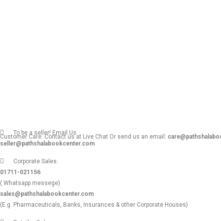
To be a seller! Email Us
Customer Care: Contact us at Live Chat Or send us an email:
care@pathshalabo
seller@pathshalabookcenter.com
Corporate Sales:
01711-021156
( Whatsapp messege)
sales@pathshalabookcenter.com
(E.g. Pharmaceuticals, Banks, Insurances & other Corporate Houses)