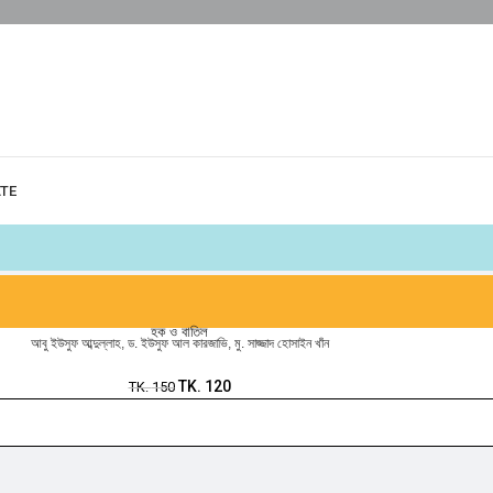
ATE
হক ও বাতিল
আবু ইউসুফ আব্দুল্লাহ
,
ড. ইউসুফ আল কারজাভি
,
মু. সাজ্জাদ হোসাইন খাঁন
TK.
120
TK.
150