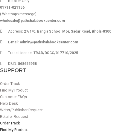
Retailer Only:
01711-021156
( Whatsapp messege)
wholesale@pathshalabookcenter.com
Address:
27/1/0, Bangla School Mor, Sadar Road, Bhola-8300
E-mail:
admin@pathshalabookcenter.com
Trade License:
TRAD/DSCC/017710/2025
DBID:
568655958
SUPPORT
Order Track
Find My Product
Customer FAQs
Help Desk
Writer/Publisher Request
Retailer Request
Order Track
Find My Product