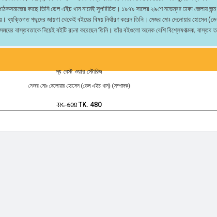
হলেও পাঠকসমাজের কাছে তিনি ডেল এইচ খান নামেই সুপরিচিত। ১৯৭৯ সালের ২৯শে নভেম্বর ঢাকা জেলায় 
হয়। ব্যক্তিগত পছন্দের জায়গা থেকেই বইয়ের বিষয় নির্ধারণ করেন তিনি। মেজর মোঃ দেলোয়ার হোসেন (ডেল
য় সময়ের বাস্তবতাকে নিয়েই বইটি রচনা করেছেন তিনি। তাঁর বইগুলো অনেক বেশি বিশ্লেষণাত্মক; বাস্তব তথ
দ্য বেস্ট ওয়ার স্টোরিজ
মেজর মোঃ দেলোয়ার হোসেন (ডেল এইচ খান) (সম্পাদক)
TK.
480
TK.
600