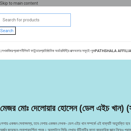
Skip to main content
Search
ই
লেখক
বিষয়
প্রকাশনী
গিফট ফাইন্ডার
প্রাতিষ্ঠানিক অর্ডার
মিস্ট্রি বক্স
অফার সমূহ
ই-বুক
PATHSHALA AFFILI
মেজর মোঃ দেলোয়ার হোসেন (ডেল এইচ খান) (
পেশায় একজন সেনাসদস্য, তবে নেশায় একজন লেখক- ডেল এইচ খান সম্পর্কে এই বাক্যটি অত্যুক্তি হবে না।
অর্জন করেছেন সেনাপারদর্শিতা পদক। অনলাইনে সিভি লেখার খুঁটিনাটির মতো ব্যবহারিক জ্ঞান নিয়েও পরামর