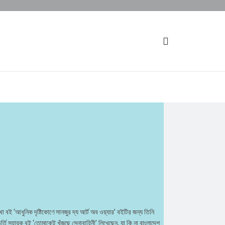
বই ‘আধুনিক দৃষ্টিকোণে সানজুর দ্য আর্ট অব ওয়্যার’ বইটির জন্য তিনি
র্তি সহায়ক বই ‘তোমাকেই খুঁজছে সেনাবাহিনী’ লিখেছেন, যা কি না বাংলাদেশ