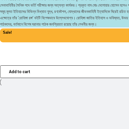
সেনাবাহিনীর সৈনিক পদে ভর্তি পরীক্ষার জন্য অত্যন্ত কার্যকর। প্রকৃত নাম মোঃ দেলোয়ার হোসেন 
সমূহ মূলত ইতিহাসের বিভিন্ন বিখ্যাত যুদ্ধ, রণকৌশল, যোদ্ধাদের জীবনকাহিনী ইত্যাদিকে ঘিরেই রচিত 
এক্ষেত্রে তাঁর ‘রোহিঙ্গা রঙ্গ’ বইটি বিশেষভাবে উল্লেখযোগ্য। রোহিঙ্গা জাতির ইতিহাস ও ভবিষ্যত, উভ
পাঠকদের, বর্তমানে বিশেষ ঘরানার পাঠক জনপ্রিয়তা রয়েছে তাঁর লেখনীর জন্য।
Sale!
Add to cart