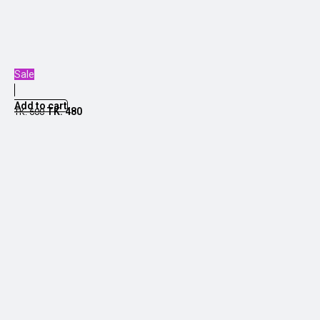
Sale
Add to cart
TK.
480
TK.
600