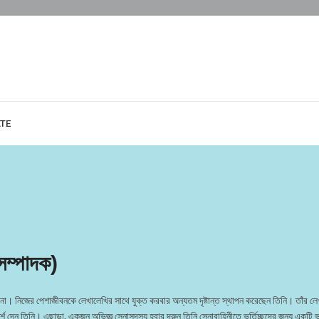
ATE
সম্পাদক)
 নিজের পেশাজীবনকে লেখালেখির সাথে যুক্ত করবার অন্যতম দৃষ্টান্ত স্থাপন করেছেন তিনি। তাঁর লেখা 
্শ দেন তিনি। এছাড়া, একজন অভিজ্ঞ সেনাসদস্য হবার দরুন তিনি সেনাবাহিনীতে ভর্তিচ্ছুদের জন্য একটি ভ