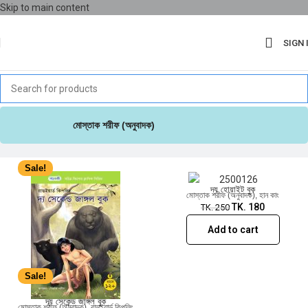
Skip to main content
SIGN 
Sale!
মোস্তাক শরীফ (অনুবাদক)
Sale!
দ্য হোয়াইট বুক
মোস্তাক শরীফ (অনুবাদক)
,
হান কাং
TK.
180
TK.
250
Add to cart
Sale!
দ্য সেকেন্ড জাঙ্গল বুক
মোস্তাক শরীফ (অনুবাদক)
,
রাডইয়ার্ড কিপলিং