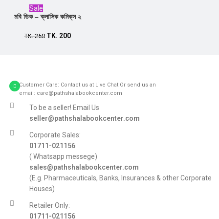
Sale
মবি ডিক – ক্লাসিক কমিক্‌স ২
TK.
200
Add to cart
TK.
250
Customer Care: Contact us at Live Chat Or send us an
email: care@pathshalabookcenter.com
To be a seller! Email Us
seller@pathshalabookcenter.com
Corporate Sales:
01711-021156
( Whatsapp messege)
sales@pathshalabookcenter.com
(E.g. Pharmaceuticals, Banks, Insurances & other Corporate
Houses)
Retailer Only:
01711-021156