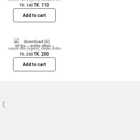
TK.
110
TK.
140
Add to cart
মবি ডিক – ক্লাসিক কমিক্‌স ২
মোস্তাক শরীফ (অনুবাদক)
,
হারম্যান মেলভিল
TK.
200
TK.
250
Add to cart