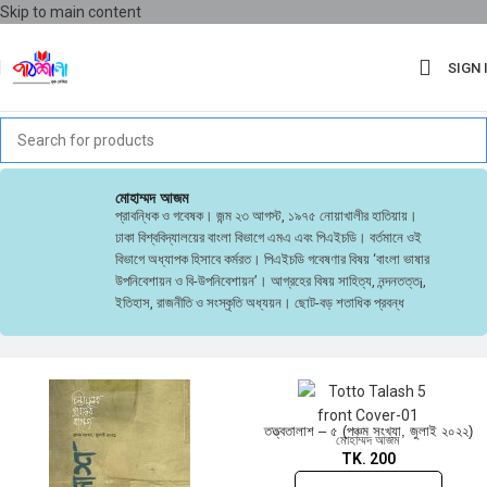
Skip to main content
SIGN 
মোহাম্মদ আজম
প্রাবন্ধিক ও গবেষক। জন্ম ২৩ আগস্ট, ১৯৭৫ নোয়াখালীর হাতিয়ায়।
ঢাকা বিশ্ববিদ্যালয়ের বাংলা বিভাগে এমএ এবং পিএইচডি। বর্তমানে ওই
বিভাগে অধ্যাপক হিসাবে কর্মরত। পিএইচডি গবেষণার বিষয় ‘বাংলা ভাষার
উপনিবেশায়ন ও বি-উপনিবেশায়ন’। আগ্রহের বিষয় সাহিত্য, নন্দনতত্ত¡,
ইতিহাস, রাজনীতি ও সংস্কৃতি অধ্যয়ন। ছোট-বড় শতাধিক প্রবন্ধ
প্রকাশ করেছেন। অনুবাদ করেছেন গুরুত্বপূর্ণ কিছু তাত্ত্বিক রচনা।
প্রকাশিত গ্রন্থ বাংলা ভাষার উপনিবেশায়ন ও রবীন্দ্রনাথ [২০১৯]; বাংলা ও
প্রমিত বাংলা সমাচার [২০১৯]; কবি ও কবিতার সন্ধানে [২০২০]; হুমায়ূন
আহমেদ : পাঠপদ্ধতি ও তাৎপর্য [২০২০]; বিষয় সিনেমা : তিনটি অনূদিত
প্রবন্ধ [২০২০]। সম্পাদিত গ্রন্থ নির্বাচিত কবিতা : সৈয়দ আলী আহসান
তত্ত্বতালাশ – ৫ (পঞ্চম সংখ্যা, জুলাই ২০২২)
[২০১৬]
মোহাম্মদ আজম
TK.
200