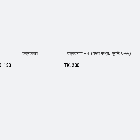
তত্ত্বতালাশ
তত্ত্বতালাশ – ৫ (পঞ্চম সংখ্যা, জুলাই ২০২২)
Add to cart
Add to cart
K.
150
TK.
200