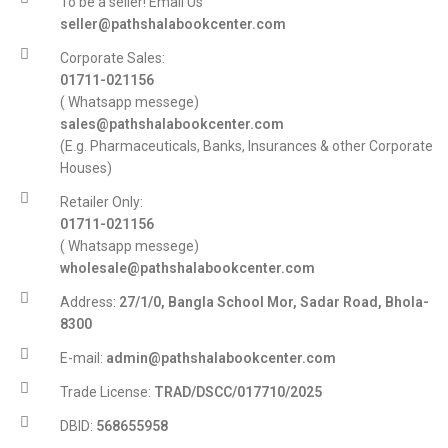
To be a seller! Email Us
seller@pathshalabookcenter.com
Corporate Sales:
01711-021156
( Whatsapp messege)
sales@pathshalabookcenter.com
(E.g. Pharmaceuticals, Banks, Insurances & other Corporate
Houses)
Retailer Only:
01711-021156
( Whatsapp messege)
wholesale@pathshalabookcenter.com
Address:
27/1/0, Bangla School Mor, Sadar Road, Bhola-
8300
E-mail:
admin@pathshalabookcenter.com
Trade License:
TRAD/DSCC/017710/2025
DBID:
568655958