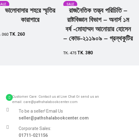
SALE
SALE
ভালোবাসার শহরে স্মৃতির
রাজনৈতিক তত্ত্ব পরিচিতি –
Add to cart
Add to cart
কারাগারে
রাষ্টবিজ্ঞান বিভাগ – অনার্স ১ম
বর্ষ -মোহাম্মদ আনোয়ার হোসেন
TK.
260
.
360
– কোড-২১১৯০৯ – গ্রন্থকুটির
TK.
380
TK.
475
Customer Care: Contact us at Live Chat Or send us an
email: care@pathshalabookcenter.com
To be a seller! Email Us
seller@pathshalabookcenter.com
Corporate Sales:
01711-021156