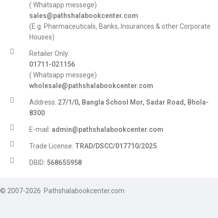
( Whatsapp messege)
sales@pathshalabookcenter.com
(E.g. Pharmaceuticals, Banks, Insurances & other Corporate
Houses)
Retailer Only:
01711-021156
( Whatsapp messege)
wholesale@pathshalabookcenter.com
Address:
27/1/0, Bangla School Mor, Sadar Road, Bhola-
8300
E-mail:
admin@pathshalabookcenter.com
Trade License:
TRAD/DSCC/017710/2025
DBID:
568655958
© 2007-2026 Pathshalabookcenter.com