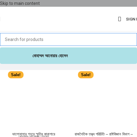
Skip to main content
SIGN 
মোহাম্মদ আনোয়ার হোসেন
Sale!
Sale!
ভালোবাসার শহরে স্মৃতির কারাগারে
রাজনৈতিক তত্ত্ব পরিচিতি – রাষ্টবিজ্ঞান বিভাগ –
মোহাম্মদ আনোয়ার হোসেন