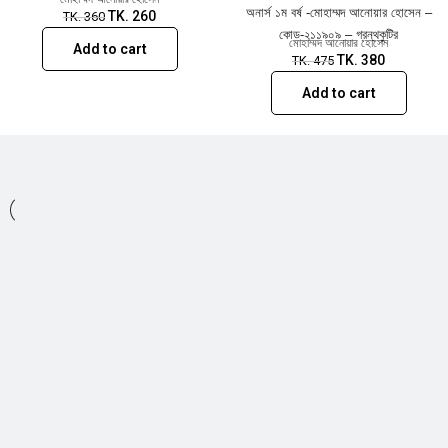
অনার্স ১ম বর্ষ -মোহাম্মদ আনোয়ার হোসেন –
TK.
260
TK.
360
কোড-২১১৯০৯ – গ্রন্থকুটির
মোহাম্মদ আনোয়ার হোসেন
Add to cart
TK.
380
TK.
475
Add to cart