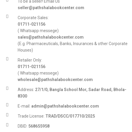
To be a seller! Email Us
seller@pathshalabookcenter.com
Corporate Sales:
01711-021156
( Whatsapp messege)
sales@pathshalabookcenter.com
(E.g. Pharmaceuticals, Banks, Insurances & other Corporate
Houses)
Retailer Only:
01711-021156
( Whatsapp messege)
wholesale@pathshalabookcenter.com
Address:
27/1/0, Bangla School Mor, Sadar Road, Bhola-
8300
E-mail:
admin@pathshalabookcenter.com
Trade License:
TRAD/DSCC/017710/2025
DBID:
568655958