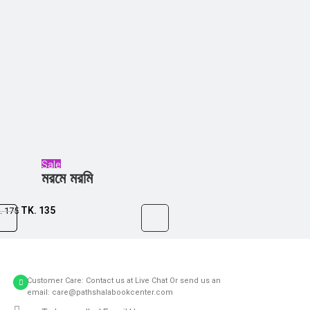
Sale
​​​​​​​মরমে মরমি
TK.
135
.
175
Customer Care: Contact us at Live Chat Or send us an
email: care@pathshalabookcenter.com