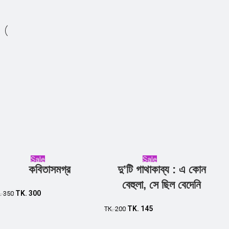
Sale
Sale
কবিতাসমগ্র
দু’টি গাথাকাব্য : এ কোন
বেহুলা, সে ছিল বেদেনি
TK.
300
.
350
TK.
145
TK.
200