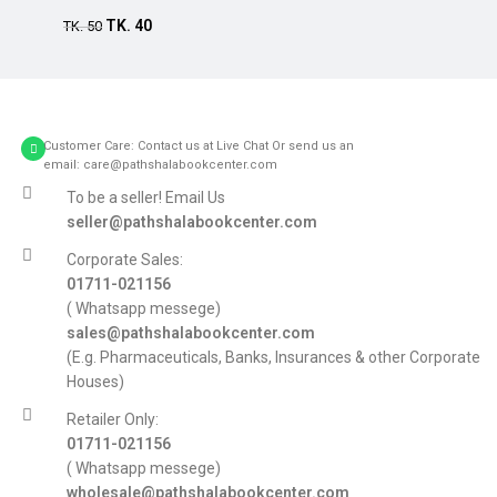
TK.
40
TK.
50
Customer Care: Contact us at Live Chat Or send us an
email: care@pathshalabookcenter.com
To be a seller! Email Us
seller@pathshalabookcenter.com
Corporate Sales:
01711-021156
( Whatsapp messege)
sales@pathshalabookcenter.com
(E.g. Pharmaceuticals, Banks, Insurances & other Corporate
Houses)
Retailer Only:
01711-021156
( Whatsapp messege)
wholesale@pathshalabookcenter.com