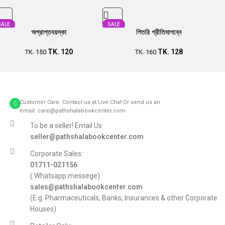
SALE
SALE
অপ্রাপ্তবয়স্কা
পিতরি প্রীতিমাপন্নে
TK.
120
TK.
128
TK.
150
TK.
160
Customer Care: Contact us at Live Chat Or send us an
email: care@pathshalabookcenter.com
To be a seller! Email Us
seller@pathshalabookcenter.com
Corporate Sales:
01711-021156
( Whatsapp messege)
sales@pathshalabookcenter.com
(E.g. Pharmaceuticals, Banks, Insurances & other Corporate
Houses)