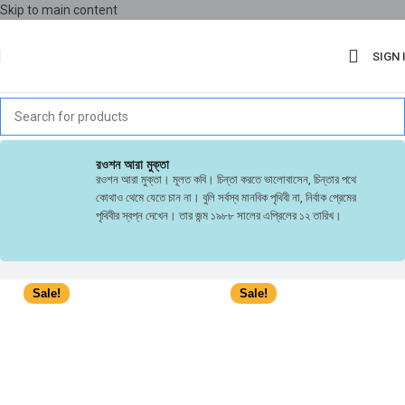
Skip to main content
SIGN 
রওশন আরা মুক্তা
রওশন আরা মুক্তা। মূলত কবি। চিন্তা করতে ভালোবাসেন, চিন্তার পথে
কোথাও থেমে যেতে চান না। বুলি সর্বস্ব মানবিক পৃথিবী না, নির্বাক প্রেমের
পৃথিবীর স্বপ্ন দেখেন। তার জন্ম ১৯৮৮ সালের এপ্রিলের ১২ তারিখ।
Sale!
Sale!