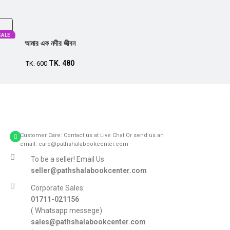
SALE
আমার এক নদীর জীবন
TK.
480
TK.
600
Customer Care: Contact us at Live Chat Or send us an
email: care@pathshalabookcenter.com
To be a seller! Email Us
seller@pathshalabookcenter.com
Corporate Sales:
01711-021156
( Whatsapp messege)
sales@pathshalabookcenter.com