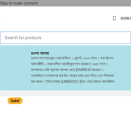
Skip to main content
SIGN 
রওশন সালেহা
রওশন সালেহার জন্ম নোয়াখালীতে: ১ জুলাই ১৯২৯ সালে। বাবা ছিলেন
আইনজীবী। নোয়াখালীতে ম্যাট্রিকুলেশান করেছেন ১৯৪৪ সালে।
কলকাতায় লেডি ব্রাবোন কলেজ থেকে ইন্টারমিডিয়েট করেছেন।
সাতচল্লিশে দেশভাগের পরে বিএ পড়বার সময় দেশে ফিরে এসে শিক্ষকতা
শুরু করেন। ইউনেস্কোর (UNESCO) বৃত্তি পেয়ে বৈরুতে আমেরিকান
ইউনির্ভাসিটি থেকে শিক্ষা প্রশাসন বিষয়ে উচ্চতর শিক্ষা লাভ করেছেন।
দিল্লী এবং ব্যাংকক থেকে প্রাথমিক শিক্ষা প্রশাসনে প্রশিক্ষণ নিয়েছেন।
বাংলাদেশের প্রাথমিক শিক্ষা ব্যবস্থায় তাঁর গুরুত্বপূর্ণ অবদান রয়েছে।
Sale!
তিনি ১৯৮৭ সালে বাংলাদেশ সরকারের জনশিক্ষা অধিদপ্তর, ঢাকা থেকে
ডিডিপিআই পদমর্যাদায় অবসর নেন। তাঁর প্রবল সাহিত্য অনুরাগের জন্য
তিনি তাঁর সমকালীন বাংলাদেশের প্রধান প্রধান কবি-সাহিত্যিকদের প্রায়
সকলের সঙ্গেই পরিচিত ছিলেন। তাঁর আমার এক নদীর জীবন প্রকাশিত
হবার পর আত্মজৈবনিক সাহিত্যে তিনি শক্ত স্থান দখল করে নেন।