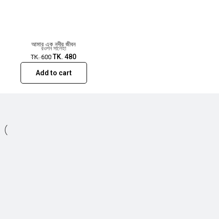
রওশন সালেহার অন্যান্য বই
ফসিলের রঙ (উপন্যাস), অযুত পাঠশালা (উপন্যাস), জীবন ইত্যাদির
অবয়ব (গল্প), হৃদয়ে তিমির (গল্প), ব্লুগ্রাস ম্যাগনোলিয়া (গল্প), ফুল হাউস
(শিশু সাহিত্য)।
আমার এক নদীর জীবন
রওশন সালেহা
TK.
480
TK.
600
Add to cart