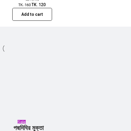
TK.
120
TK.
160
Add to cart
Sale
পদ্মদিঘির মুক্তা