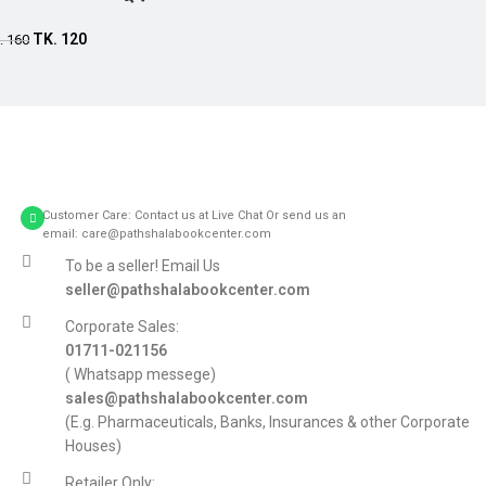
Add to cart
TK.
120
.
160
Customer Care: Contact us at Live Chat Or send us an
email: care@pathshalabookcenter.com
To be a seller! Email Us
seller@pathshalabookcenter.com
Corporate Sales:
01711-021156
( Whatsapp messege)
sales@pathshalabookcenter.com
(E.g. Pharmaceuticals, Banks, Insurances & other Corporate
Houses)
Retailer Only: