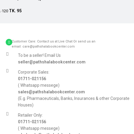
Add to cart
TK.
95
.
120
Customer Care: Contact us at Live Chat Or send us an
email: care@pathshalabookcenter.com
To be a seller! Email Us
seller@pathshalabookcenter.com
Corporate Sales:
01711-021156
( Whatsapp messege)
sales@pathshalabookcenter.com
(E.g. Pharmaceuticals, Banks, Insurances & other Corporate
Houses)
Retailer Only:
01711-021156
( Whatsapp messege)