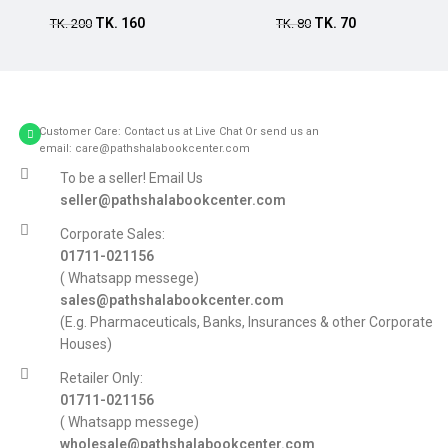
TK.
160
TK.
70
TK.
200
TK.
80
Customer Care: Contact us at Live Chat Or send us an
email: care@pathshalabookcenter.com
To be a seller! Email Us
seller@pathshalabookcenter.com
Corporate Sales:
01711-021156
( Whatsapp messege)
sales@pathshalabookcenter.com
(E.g. Pharmaceuticals, Banks, Insurances & other Corporate
Houses)
Retailer Only:
01711-021156
( Whatsapp messege)
wholesale@pathshalabookcenter.com