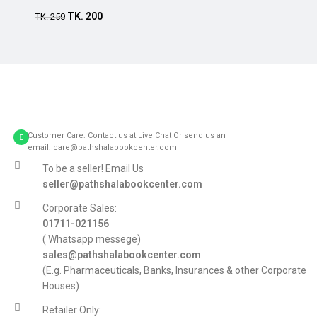
TK.
200
TK.
250
Customer Care: Contact us at Live Chat Or send us an
email: care@pathshalabookcenter.com
To be a seller! Email Us
seller@pathshalabookcenter.com
Corporate Sales:
01711-021156
( Whatsapp messege)
sales@pathshalabookcenter.com
(E.g. Pharmaceuticals, Banks, Insurances & other Corporate
Houses)
Retailer Only: