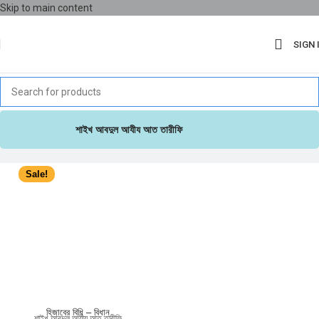
Skip to main content
SIGN 
শাইখ আবদুল আযীয আত তারীফি
Sale!
হিজাবের বিধি – বিধান
শাইখ আবদুল আযীয আত তারীফি