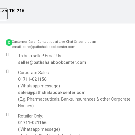
TK.
216
.
270
Customer Care: Contact us at Live Chat Or send us an
email: care@pathshalabookcenter.com
To be a seller! Email Us
seller@pathshalabookcenter.com
Corporate Sales:
01711-021156
( Whatsapp messege)
sales@pathshalabookcenter.com
(E.g. Pharmaceuticals, Banks, Insurances & other Corporate
Houses)
Retailer Only:
01711-021156
( Whatsapp messege)