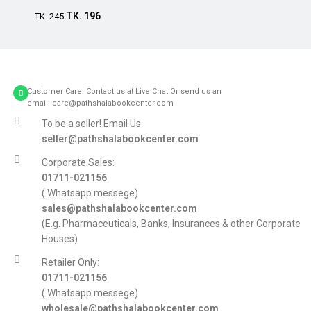
TK.
196
Add to cart
TK.
245
Customer Care: Contact us at Live Chat Or send us an
email: care@pathshalabookcenter.com
To be a seller! Email Us
seller@pathshalabookcenter.com
Corporate Sales:
01711-021156
( Whatsapp messege)
sales@pathshalabookcenter.com
(E.g. Pharmaceuticals, Banks, Insurances & other Corporate
Houses)
Retailer Only:
01711-021156
( Whatsapp messege)
wholesale@pathshalabookcenter.com