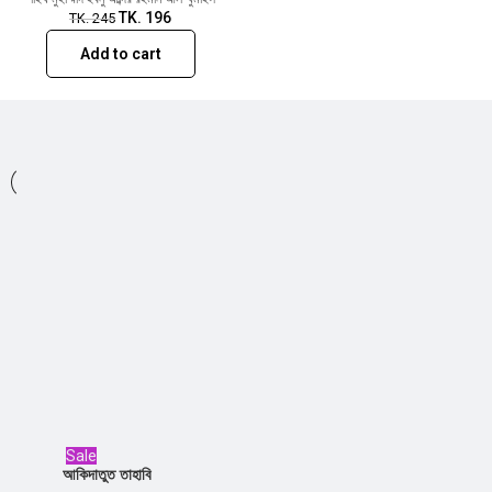
TK.
196
TK.
245
Add to cart
Sale
আকিদাতুত তাহাবি