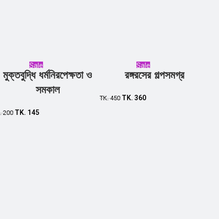
Sale
Sale
মুক্তবুদ্ধি ধর্মনিরপেক্ষতা ও
রঙ্গরসের গল্পসমগ্র
Add to cart
Add to cart
সমকাল
TK.
360
TK.
450
TK.
145
.
200