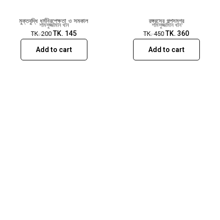
মুক্তবুদ্ধি ধর্মনিরপেক্ষতা ও সমকাল
রঙ্গরসের গল্পসমগ্র
শামসুজ্জামান খান
শামসুজ্জামান খান
TK.
145
TK.
360
TK.
200
TK.
450
Add to cart
Add to cart