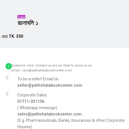
Sale
রচনাবলি ১
Add to cart
TK.
350
.
500
Customer Care: Contact us at Live Chat Or send us an
email: care@pathshalabookcenter.com
To be a seller! Email Us
seller@pathshalabookcenter.com
Corporate Sales:
01711-021156
( Whatsapp messege)
sales@pathshalabookcenter.com
(E.g. Pharmaceuticals, Banks, Insurances & other Corporate
Houses)