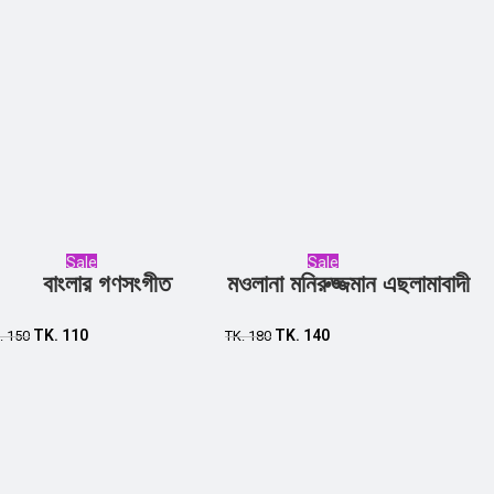
Sale
Sale
বাংলার গণসংগীত
মওলানা মনিরুজ্জমান এছলামাবাদী
Add to cart
Add to cart
TK.
110
TK.
140
.
150
TK.
180