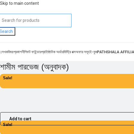
Skip to main content
Search
ই
লেখক
বিষয়
প্রকাশনী
গিফট ফাইন্ডার
প্রাতিষ্ঠানিক অর্ডার
মিস্ট্রি বক্স
অফার সমূহ
ই-বুক
PATHSHALA AFFILI
শামীম পারভেজ (অনুবাদক)
Sale!
Add to cart
Sale!