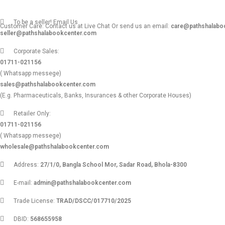
To be a seller! Email Us
Customer Care: Contact us at Live Chat Or send us an email:
care@pathshalabo
seller@pathshalabookcenter.com
Corporate Sales:
01711-021156
( Whatsapp messege)
sales@pathshalabookcenter.com
(E.g. Pharmaceuticals, Banks, Insurances & other Corporate Houses)
Retailer Only:
01711-021156
( Whatsapp messege)
wholesale@pathshalabookcenter.com
Address:
27/1/0, Bangla School Mor, Sadar Road, Bhola-8300
E-mail:
admin@pathshalabookcenter.com
Trade License:
TRAD/DSCC/017710/2025
DBID:
568655958