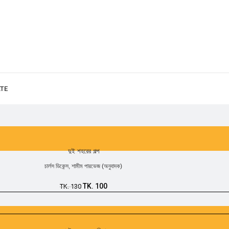
ATE
দুই শহরের গল্প
চার্লস ডিকেন্স
,
শামীম পারভেজ (অনুবাদক)
TK.
100
TK.
130