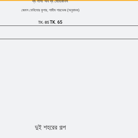
দ্য লাস্ট অব দ্য মোহিকানস
জেমস ফেনিমোর কুপার
,
শামীম পারভেজ (অনুবাদক)
TK.
65
TK.
85
দুই শহরের গল্প