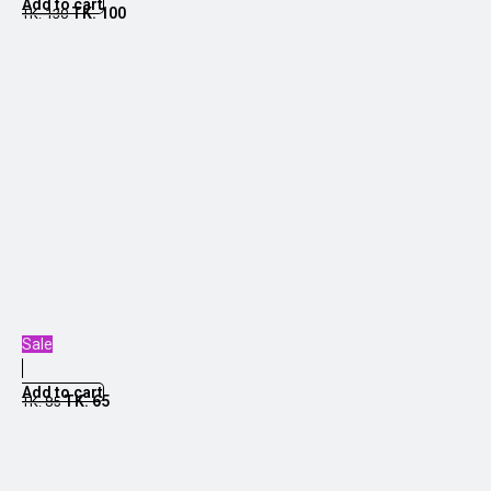
Add to cart
TK.
100
TK.
130
Sale
Add to cart
TK.
65
TK.
85