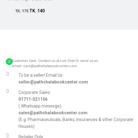
TK.
140
Add to cart
TK.
175
Customer Care: Contact us at Live Chat Or send us an
email: care@pathshalabookcenter.com
To be a seller! Email Us
seller@pathshalabookcenter.com
Corporate Sales:
01711-021156
( Whatsapp messege)
sales@pathshalabookcenter.com
(E.g. Pharmaceuticals, Banks, Insurances & other Corporate
Houses)
Retailer Only: