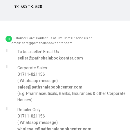
TK.
520
TK.
650
Customer Care: Contact us at Live Chat Or send us an
email: care@pathshalabookcenter.com
To be a seller! Email Us
seller@pathshalabookcenter.com
Corporate Sales:
01711-021156
( Whatsapp messege)
sales@pathshalabookcenter.com
(E.g. Pharmaceuticals, Banks, Insurances & other Corporate
Houses)
Retailer Only:
01711-021156
( Whatsapp messege)
wholesale@pathshalabookcenter.com