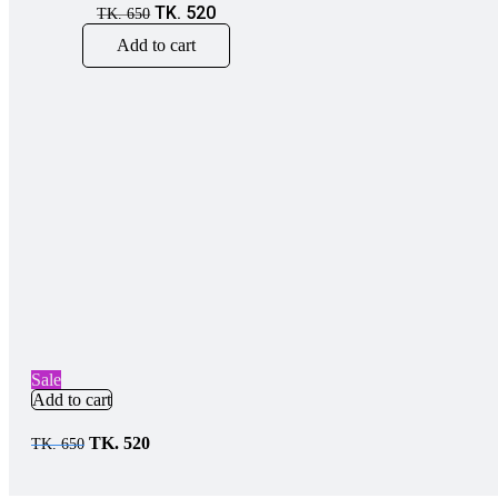
TK.
520
TK.
650
Add to cart
Sale
Add to cart
TK.
520
TK.
650