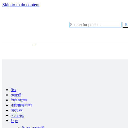
Anupam Debashis Roy
Skip to main content
মানজুর ছফা (সম্পাদক)
রাতুল খান
চমক হাসান
Shishir Bhattacharja
S
আব্দুল হাই মুহাম্মদ সাইফুল্লাহ
আলী আবদুল্লাহ
আহমদ ছফা
হুমায়ূন আহমেদ
Gazi Yar Mohammed
M Murshed Haidar
Anupam Debashis Roy
মানজুর ছফা (সম্পাদক)
রাতুল খান
চমক হাসান
Shishir Bhattacharja
বিষয়
প্রকাশনী
গিফট ফাইন্ডার
প্রাতিষ্ঠানিক অর্ডার
মিস্ট্রি বক্স
অফার সমূহ
ই-বুক