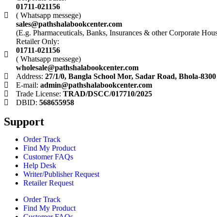
01711-021156
( Whatsapp messege)
sales@pathshalabookcenter.com
(E.g. Pharmaceuticals, Banks, Insurances & other Corporate Hou
Retailer Only:
01711-021156
( Whatsapp messege)
wholesale@pathshalabookcenter.com
Address:
27/1/0, Bangla School Mor, Sadar Road, Bhola-8300
E-mail:
admin@pathshalabookcenter.com
Trade License:
TRAD/DSCC/017710/2025
DBID:
568655958
Support
Order Track
Find My Product
Customer FAQs
Help Desk
Writer/Publisher Request
Retailer Request
Order Track
Find My Product
Customer FAQs