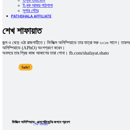
ই-বুক একাডেমি
ই-বুক আমার পাঠশালা
সুপার ‍স্টোর
PATHSHALA AFFILIATE
শেখ শাফায়াত
জন্ম ও বেড়ে ওঠা রাজশাহীতে। ফিজিক্স অলিম্পিয়াডে তার যাত্রা শুরু ২০১৬ সালে। তারপ
অলিম্পিয়াডে (APhO) অংশগ্রহণ করেন।
অবসরে তার প্রিয় কাজ আকাশের তারা গোনা। fb.com/shafayat.shato
Sale!
ফিজিক্স অলিম্পিয়াড: এক্সপেরিমেন্টের জগতে প্রবেশ
শেখ শাফায়াত