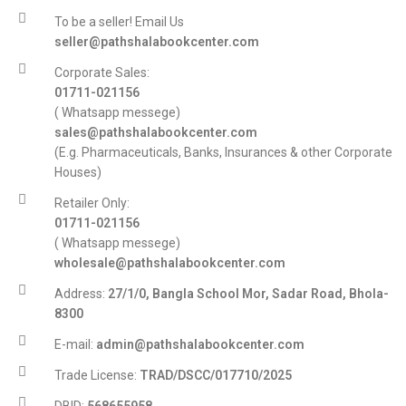
To be a seller! Email Us
seller@pathshalabookcenter.com
Corporate Sales:
01711-021156
( Whatsapp messege)
sales@pathshalabookcenter.com
(E.g. Pharmaceuticals, Banks, Insurances & other Corporate
Houses)
Retailer Only:
01711-021156
( Whatsapp messege)
wholesale@pathshalabookcenter.com
Address:
27/1/0, Bangla School Mor, Sadar Road, Bhola-
8300
E-mail:
admin@pathshalabookcenter.com
Trade License:
TRAD/DSCC/017710/2025