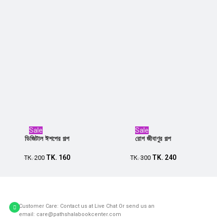
Sale
Sale
ডিজিটাল ঈশপের গল্প
রোগ জীবাণুর গল্প
TK.
160
TK.
240
Add to cart
TK.
200
Add to cart
TK.
300
Customer Care: Contact us at Live Chat Or send us an
email: care@pathshalabookcenter.com