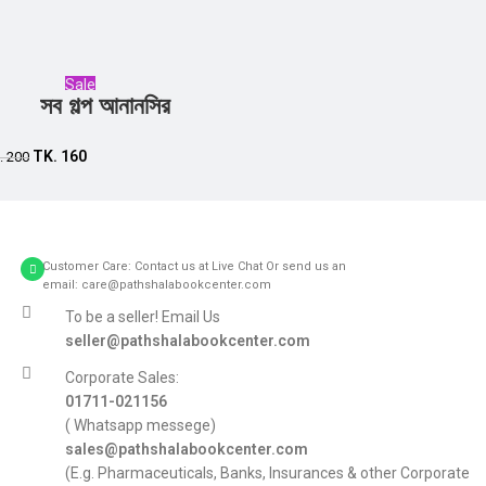
Sale
সব গল্প আনানসির
Add to cart
TK.
160
.
200
Customer Care: Contact us at Live Chat Or send us an
email: care@pathshalabookcenter.com
To be a seller! Email Us
seller@pathshalabookcenter.com
Corporate Sales:
01711-021156
( Whatsapp messege)
sales@pathshalabookcenter.com
(E.g. Pharmaceuticals, Banks, Insurances & other Corporate