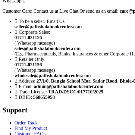
Whatsapp
Customer Care: Contact us at Live Chat Or send us an email:
care@p
To be a seller! Email Us
seller@pathshalabookcenter.com
Corporate Sales:
01711-021156
( Whatsapp messege)
sales@pathshalabookcenter.com
(E.g. Pharmaceuticals, Banks, Insurances & other Corporate H
Retailer Only:
01711-021156
( Whatsapp messege)
wholesale@pathshalabookcenter.com
Address:
27/1/0, Bangla School Mor, Sadar Road, Bhola-
E-mail:
admin@pathshalabookcenter.com
Trade License:
TRAD/DSCC/017710/2025
DBID:
568655958
Support
Order Track
Find My Product
Customer FAQs