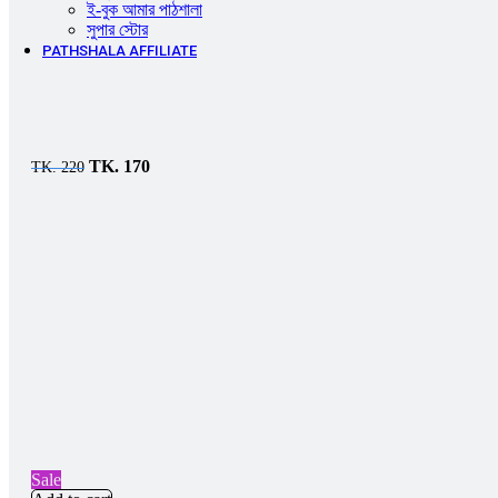
ই-বুক আমার পাঠশালা
সুপার ‍স্টোর
PATHSHALA AFFILIATE
Original
Current
TK.
170
TK.
220
price
price
was:
is:
TK.
TK.
220.
170.
Sale