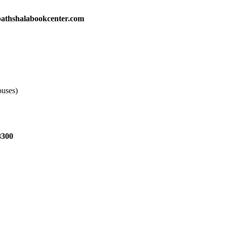
athshalabookcenter.com
ouses)
8300