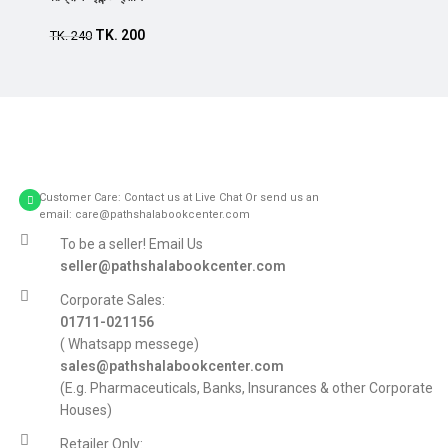
TK.
200
TK.
240
Customer Care: Contact us at Live Chat Or send us an
email: care@pathshalabookcenter.com
To be a seller! Email Us
seller@pathshalabookcenter.com
Corporate Sales:
01711-021156
( Whatsapp messege)
sales@pathshalabookcenter.com
(E.g. Pharmaceuticals, Banks, Insurances & other Corporate
Houses)
Retailer Only: