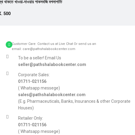
স্থ থাকতে খাওয়া-দাওয়ায় শাকসবজি মশলাপাতি
Add to cart
K.
500
Customer Care: Contact us at Live Chat Or send us an
email: care@pathshalabookcenter.com
To be a seller! Email Us
seller@pathshalabookcenter.com
Corporate Sales:
01711-021156
( Whatsapp messege)
sales@pathshalabookcenter.com
(E.g. Pharmaceuticals, Banks, Insurances & other Corporate
Houses)
Retailer Only:
01711-021156
( Whatsapp messege)