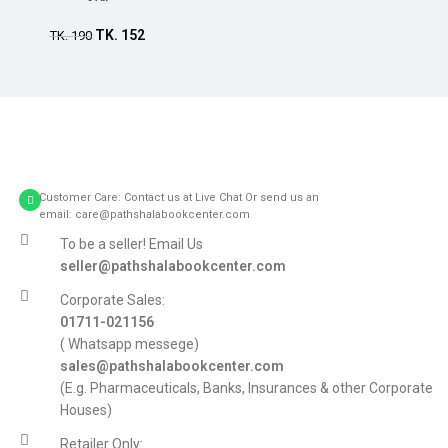
TK.
152
Add to cart
TK.
190
Customer Care: Contact us at Live Chat Or send us an
email: care@pathshalabookcenter.com
To be a seller! Email Us
seller@pathshalabookcenter.com
Corporate Sales:
01711-021156
( Whatsapp messege)
sales@pathshalabookcenter.com
(E.g. Pharmaceuticals, Banks, Insurances & other Corporate
Houses)
Retailer Only: