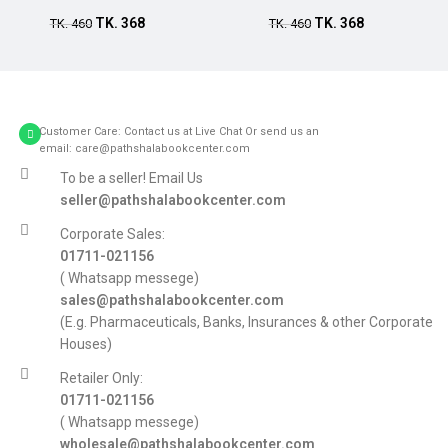
TK.
368
TK.
368
Add to cart
TK.
460
Add to cart
TK.
460
Customer Care: Contact us at Live Chat Or send us an
email: care@pathshalabookcenter.com
To be a seller! Email Us
seller@pathshalabookcenter.com
Corporate Sales:
01711-021156
( Whatsapp messege)
sales@pathshalabookcenter.com
(E.g. Pharmaceuticals, Banks, Insurances & other Corporate
Houses)
Retailer Only:
01711-021156
( Whatsapp messege)
wholesale@pathshalabookcenter.com