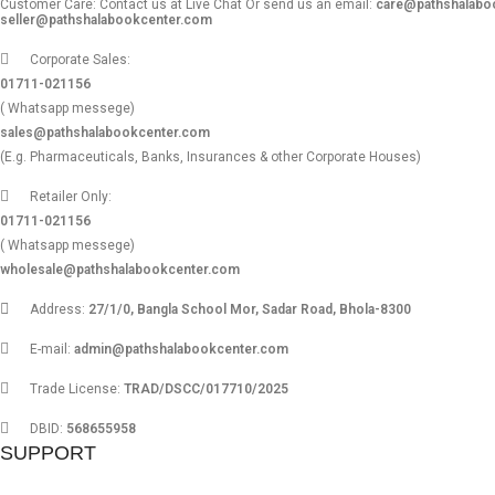
Customer Care: Contact us at Live Chat Or send us an email:
care@pathshalabo
seller@pathshalabookcenter.com
Corporate Sales:
01711-021156
( Whatsapp messege)
sales@pathshalabookcenter.com
(E.g. Pharmaceuticals, Banks, Insurances & other Corporate Houses)
Retailer Only:
01711-021156
( Whatsapp messege)
wholesale@pathshalabookcenter.com
Address:
27/1/0, Bangla School Mor, Sadar Road, Bhola-8300
E-mail:
admin@pathshalabookcenter.com
Trade License:
TRAD/DSCC/017710/2025
DBID:
568655958
SUPPORT