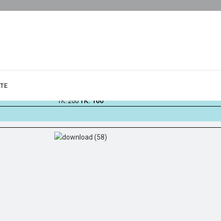
জিতু আর টিইইইই কমিক স্ট্রিপ সংকলন
সিফুর রহমান
ATE
TK.
160
TK.
200