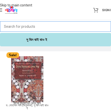
Skip to main content
SIGN 
সু ঝিন ঝাই ঝাও ই
Sale!
চীনের সিচুয়ানের রেশম শিল্প
ড. মোহাম্মদ সাদী (অনুবাদক)
,
সু ঝিন ঝাই ঝাও
ই