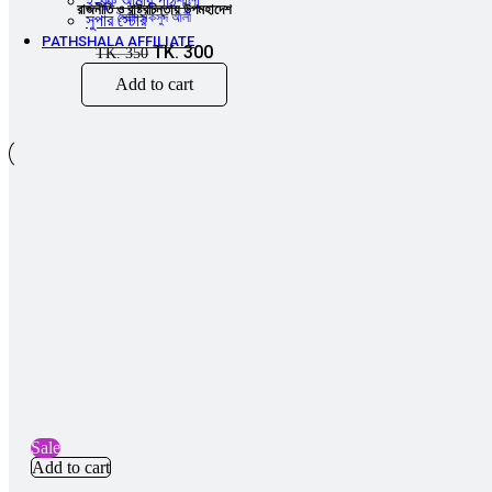
ই-বুক আমার পাঠশালা
রাজনীতি ও রাষ্ট্রচিন্তায় উপমহাদেশ
সৈয়দ মকসুদ আলী
সুপার ‍স্টোর
PATHSHALA AFFILIATE
TK.
300
TK.
350
Add to cart
Sale
Add to cart