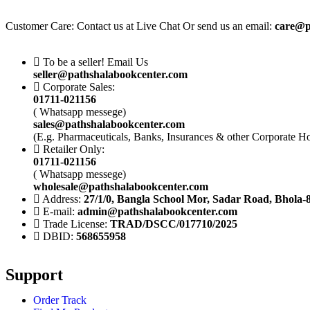
Customer Care: Contact us at Live Chat Or send us an email:
care@p
To be a seller! Email Us
seller@pathshalabookcenter.com
Corporate Sales:
01711-021156
( Whatsapp messege)
sales@pathshalabookcenter.com
(E.g. Pharmaceuticals, Banks, Insurances & other Corporate H
Retailer Only:
01711-021156
( Whatsapp messege)
wholesale@pathshalabookcenter.com
Address:
27/1/0, Bangla School Mor, Sadar Road, Bhola-
E-mail:
admin@pathshalabookcenter.com
Trade License:
TRAD/DSCC/017710/2025
DBID:
568655958
Support
Order Track