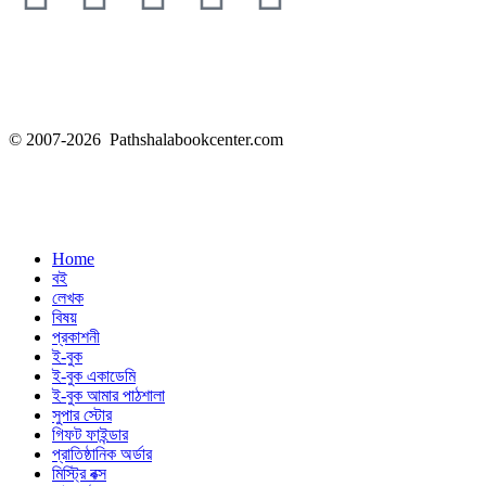
© 2007-2026 Pathshalabookcenter.com
Home
বই
লেখক
বিষয়
প্রকাশনী
ই-বুক
ই-বুক একাডেমি
ই-বুক আমার পাঠশালা
সুপার ‍স্টোর
গিফট ফাইন্ডার
প্রাতিষ্ঠানিক অর্ডার
মিস্ট্রি বক্স