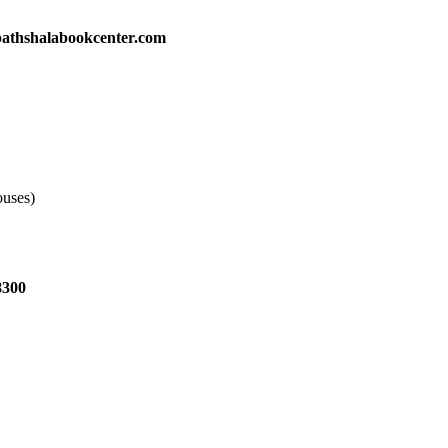
athshalabookcenter.com
ouses)
8300