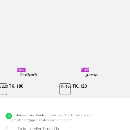
Sale
Sale
দিনরাত্রিগুলি
নন্দনতত্ত্ব
TK.
180
TK.
120
.
220
TK.
150
Customer Care: Contact us at Live Chat Or send us an
email: care@pathshalabookcenter.com
To be a seller! Email Us