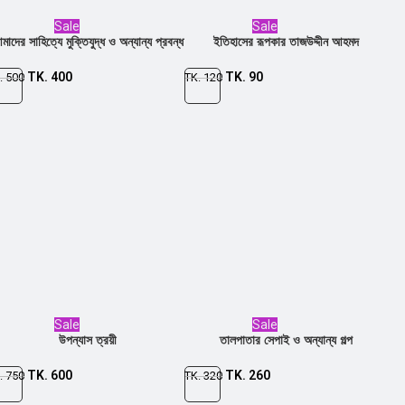
Sale
Sale
মাদের সাহিত্যে মুক্তিযুদ্ধ ও অন্যান্য প্রবন্ধ
ইতিহাসের রূপকার তাজউদ্দীন আহমদ
TK.
400
TK.
90
.
500
TK.
120
Sale
Sale
উপন্যাস ত্রয়ী
তালপাতার সেপাই ও অন্যান্য গল্প
TK.
600
TK.
260
.
750
TK.
320