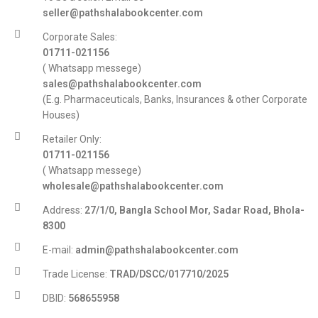
seller@pathshalabookcenter.com
Corporate Sales:
01711-021156
( Whatsapp messege)
sales@pathshalabookcenter.com
(E.g. Pharmaceuticals, Banks, Insurances & other Corporate
Houses)
Retailer Only:
01711-021156
( Whatsapp messege)
wholesale@pathshalabookcenter.com
Address:
27/1/0, Bangla School Mor, Sadar Road, Bhola-
8300
E-mail:
admin@pathshalabookcenter.com
Trade License:
TRAD/DSCC/017710/2025
DBID:
568655958