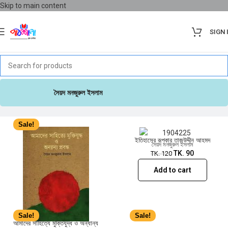
Skip to main content
SIGN 
Sale!
সৈয়দ মনজুরুল ইসলাম
Sale!
ইতিহাসের রূপকার তাজউদ্দীন আহমদ
সৈয়দ মনজুরুল ইসলাম
TK.
90
TK.
120
Add to cart
Sale!
Sale!
আমাদের সাহিত্যে মুক্তিযুদ্ধ ও অন্যান্য