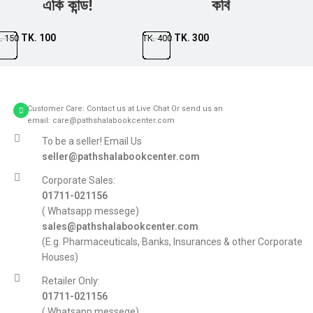
একি কান্ড!
কবি
TK.
100
TK.
300
.
150
TK.
400
Customer Care: Contact us at Live Chat Or send us an
email: care@pathshalabookcenter.com
To be a seller! Email Us
seller@pathshalabookcenter.com
Corporate Sales:
01711-021156
( Whatsapp messege)
sales@pathshalabookcenter.com
(E.g. Pharmaceuticals, Banks, Insurances & other Corporate
Houses)
Retailer Only:
01711-021156
( Whatsapp messege)