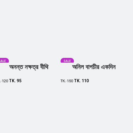
SALE
SALE
অনন্ত নক্ষত্র বীথি
অনিল বাগচীর একদিন
TK.
95
TK.
110
.
120
TK.
150