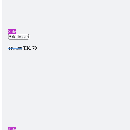
Sale
Add to cart
TK.
70
TK.
100
Sale