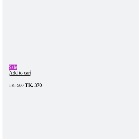
Sale
Add to cart
TK.
370
TK.
500