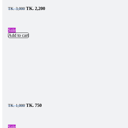
TK.
2,200
TK.
3,000
Sale
Add to cart
TK.
750
TK.
1,000
Sale