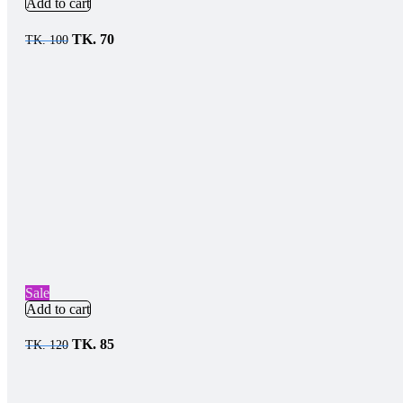
Add to cart
TK.
70
TK.
100
Sale
Add to cart
TK.
85
TK.
120