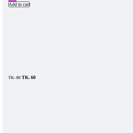
Add to cart
TK.
60
TK.
80