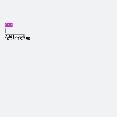
Sale
Add to cart
TK.
190
TK.
250