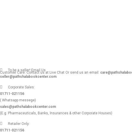
To be a seller! Email Us
Customer Care: Contact us at Live Chat Or send us an email:
care@pathshalabo
seller@pathshalabookcenter.com
Corporate Sales:
01711-021156
( Whatsapp messege)
sales@pathshalabookcenter.com
(E.g. Pharmaceuticals, Banks, Insurances & other Corporate Houses)
Retailer Only:
01711-021156