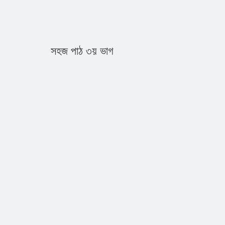
সহজ পাঠ ৩য় ভাগ