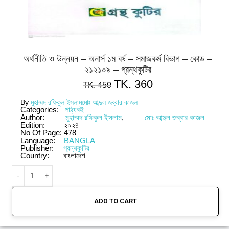
অর্থনীতি ও উন্নয়ন – অনার্স ১ম বর্ষ – সমাজকর্ম বিভাগ – কোড –
২১২১০৯ – গ্রন্থকুটির
TK.
360
TK.
450
By
মুহাম্মদ রফিকুল ইসলাম
মোঃ আব্দুল জব্বার কাজল
Categories:
পাঠ্যবই
Author:
মুহাম্মদ রফিকুল ইসলাম
,
মোঃ আব্দুল জব্বার কাজল
Edition:
২০২৪
No Of Page:
478
Language:
BANGLA
Publisher:
গ্রন্থকুটির
Country:
বাংলাদেশ
ADD TO CART