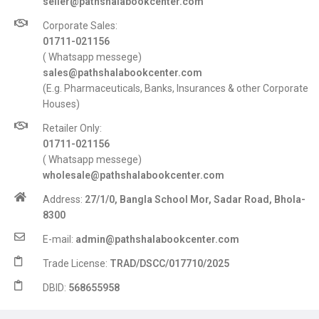
seller@pathshalabookcenter.com
Corporate Sales:
01711-021156
( Whatsapp messege)
sales@pathshalabookcenter.com
(E.g. Pharmaceuticals, Banks, Insurances & other Corporate
Houses)
Retailer Only:
01711-021156
( Whatsapp messege)
wholesale@pathshalabookcenter.com
Address:
27/1/0, Bangla School Mor, Sadar Road, Bhola-
8300
E-mail:
admin@pathshalabookcenter.com
Trade License:
TRAD/DSCC/017710/2025
DBID:
568655958