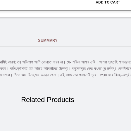
ADD TO CART
SUMMARY
র আমিই কারণ; তবু অভিশাপ আমি ঘোচাতে পারব না। সে- শক্তি আমার নেই। আমরা দুজনেই শাপগ্রস্
সংস্থাপনই হবে আমার আবির্ভাবের উদ্দেশ্য। বসুদেবসূতং দেবং কংসচাণূর মর্দনম্। দেবকীপরমানন্দং কৃষ
লায় যোগমায়া। মিলন আর বিচ্ছেদের অনন্ত খেলা। এই কাছে তো পরক্ষণেই দূরে। প্রেম আর বিরহ–অপূর্ব 
Related Products