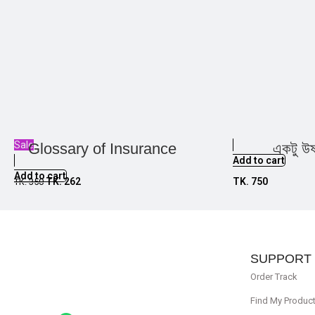
Sale
Glossary of Insurance
একটু উষ
Add to cart
Add to cart
TK.
262
TK.
750
TK.
350
SUPPORT
Order Track
Find My Produc