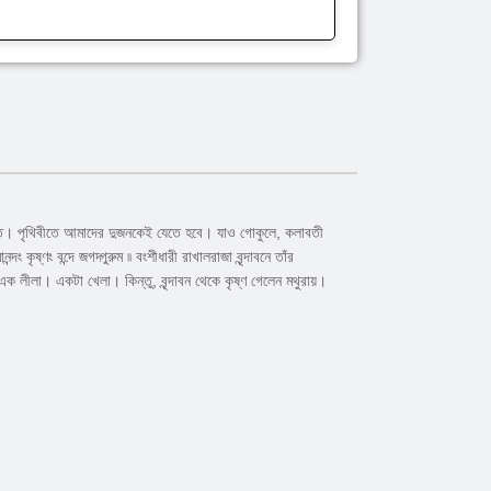
ত। পৃথিবীতে আমাদের দুজনকেই যেতে হবে। যাও গোকুলে, কলাবতী
্ণং বন্দে জগদ্গুরুম ৷৷ বংশীধারী রাখালরাজা বৃন্দাবনে তাঁর
এক লীলা। একটা খেলা। কিন্তু, বৃন্দাবন থেকে কৃষ্ণ গেলেন মথুরায়।