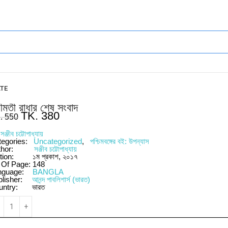
ATE
রীমতী রাধার শেষ সংবাদ
TK.
380
.
550
y
সঞ্জীব চট্টোপাধ্যায়
tegories:
Uncategorized
,
পশ্চিমবঙ্গের বই: উপন্যাস
thor:
সঞ্জীব চট্টোপাধ্যায়
tion:
১ম প্রকাশ, ২০১৭
 Of Page:
148
nguage:
BANGLA
blisher:
আনন্দ পাবলিশার্স (ভারত)
untry:
ভারত