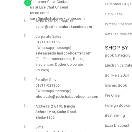
Customer Care: Contact
Customer FAQs
us at Live Chat Or send
us an email:
Help Desk
care@pathshalabookcenter.com
To be a seller! Email Us
Writer/Publishe
seller@pathshalabookcenter.com
Retailer Reques
Corporate Sales:
01711-021156
SHOP BY
( Whatsapp messege)
sales@pathshalabookcenter.com
Book Category
(E.g. Pharmaceuticals, Banks,
Insurances & other Corporate
Electronics Cat
Houses)
Boi Mela 2024
Retailer Only:
Islamic Book
01711-021156
( Whatsapp messege)
Pre Order
wholesale@pathshalabookcenter.com
Foreign Books
Address:
27/1/0, Bangla
School Mor, Sadar Road,
Best Selling
Bhola-8300
Extra Discount
E-mail: