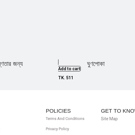
্ণতার জন্য
ঘুণপোকা
Add to cart
TK.
511
POLICIES
GET TO KNO
Terms And Conditions
Site Map
t
Privacy Policy