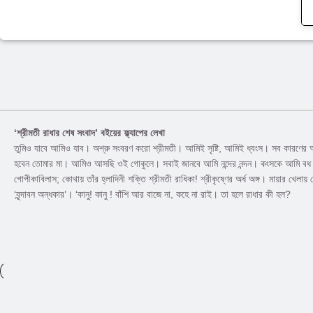
‘শ্রীমতী রাধার শেষ সংবাদ’ বইয়ের ফ্ল্যাপের লেখা
তুমিও যাবে আমিও যাব। অশ্রু সংবরণ করো শ্রীমতী। আমিই সৃষ্টি, আমিই ধ্বংস। সব কারণে
হবেন তোমার মা। আমিও আসছি ওই গোকুলে। সবাই জানবে আমি নন্দের নন্দন। কংসকে আমি বধ করব। ধর্ম
গোপীকাবিলাস; কোথায় তাঁর হ্লাদিনী শক্তি শ্রীমতী রাধিকা! শ্রীকৃষ্ণের অর্ধ অঙ্গ। মায়ার খে
‘বৃন্দাবন অন্ধকার’। ‘কানু! কানু ! বাঁশি আর বাজে না, কহে না রাই। তা হলে রাধার কী হল?