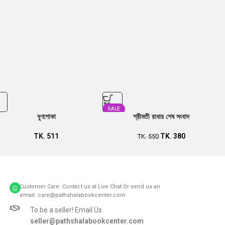
SALE
ঘুণপোকা
শ্রীমতী রাধার শেষ সংবাদ
TK.
511
TK.
380
TK.
550
Customer Care: Contact us at Live Chat Or send us an
email: care@pathshalabookcenter.com
To be a seller! Email Us
seller@pathshalabookcenter.com