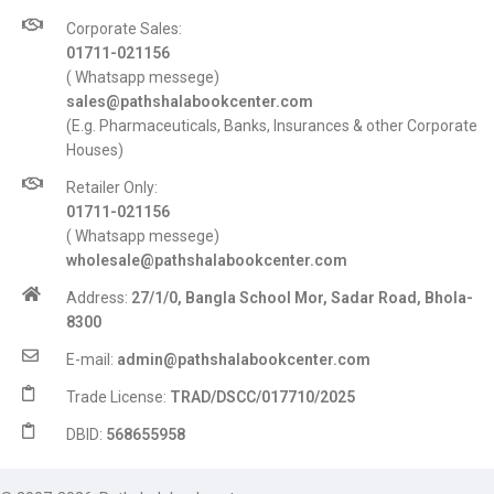
Corporate Sales:
01711-021156
( Whatsapp messege)
sales@pathshalabookcenter.com
(E.g. Pharmaceuticals, Banks, Insurances & other Corporate
Houses)
Retailer Only:
01711-021156
( Whatsapp messege)
wholesale@pathshalabookcenter.com
Address:
27/1/0, Bangla School Mor, Sadar Road, Bhola-
8300
E-mail:
admin@pathshalabookcenter.com
Trade License:
TRAD/DSCC/017710/2025
DBID:
568655958