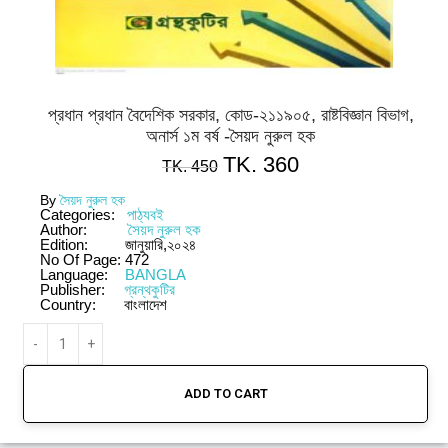
প্রধান প্রধান বৈদেশিক সরকার, কোড-২১১৯০৫, রাষ্টবিজ্ঞান বিভাগ,
অনার্স ১ম বর্ষ -সৈয়দ নুরুল হক
TK.
360
TK.
450
By
সৈয়দ নুরুল হক
Categories:
পাঠ্যবই
Author:
সৈয়দ নুরুল হক
Edition:
জানুয়ারি,২০২৪
No Of Page:
472
Language:
BANGLA
Publisher:
গ্রন্থকুটির
Country:
বাংলাদেশ
ADD TO CART