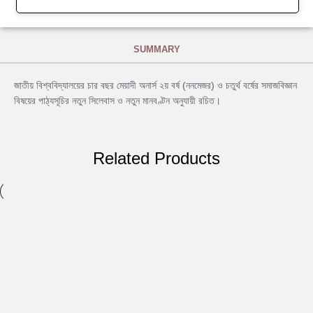
SUMMARY
জাতীয় বিশ্ববিদ্যালয়ের চার বছর মেয়াদী অনার্স ২য় বর্ষ (ননমেজর) ও চতুর্থ বর্ষের সমাজবিজ্ঞান
বিষয়ের পাঠ্যসূচির নতুন সিলেবাস ও নতুন মানবণ্টন অনুযায়ী রচিত।
Related Products