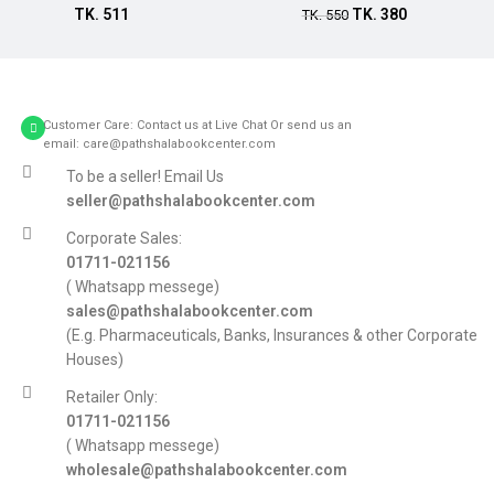
TK.
511
TK.
380
Add to cart
TK.
550
Customer Care: Contact us at Live Chat Or send us an
email: care@pathshalabookcenter.com
To be a seller! Email Us
seller@pathshalabookcenter.com
Corporate Sales:
01711-021156
( Whatsapp messege)
sales@pathshalabookcenter.com
(E.g. Pharmaceuticals, Banks, Insurances & other Corporate
Houses)
Retailer Only:
01711-021156
( Whatsapp messege)
wholesale@pathshalabookcenter.com