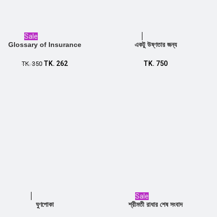
Sale
Glossary of Insurance
একটু উষ্ণতার জন্য
Add to cart
TK.
262
TK.
750
Add to cart
TK.
350
Sale
ঘুণপোকা
শ্রীমতী রাধার শেষ সংবাদ
Add to cart