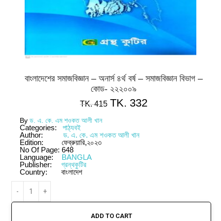
বাংলাদেশের সমাজবিজ্ঞান – অনার্স ৪র্থ বর্ষ – সমাজবিজ্ঞান বিভাগ –
কোড- ২২২০০৯
TK.
332
TK.
415
By
ড. এ. কে. এম শওকত আলী খান
Categories:
পাঠ্যবই
Author:
ড. এ. কে. এম শওকত আলী খান
Edition:
ফেব্রুয়ারি,২০২৩
No Of Page:
648
Language:
BANGLA
Publisher:
গ্রন্থকুটির
Country:
বাংলাদেশ
ADD TO CART