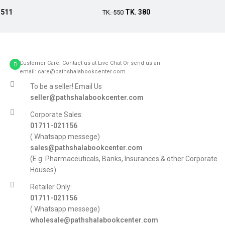
Add to cart
.
511
TK.
380
TK.
550
Customer Care: Contact us at Live Chat Or send us an
email: care@pathshalabookcenter.com
To be a seller! Email Us
seller@pathshalabookcenter.com
Corporate Sales:
01711-021156
( Whatsapp messege)
sales@pathshalabookcenter.com
(E.g. Pharmaceuticals, Banks, Insurances & other Corporate
Houses)
Retailer Only:
01711-021156
( Whatsapp messege)
wholesale@pathshalabookcenter.com