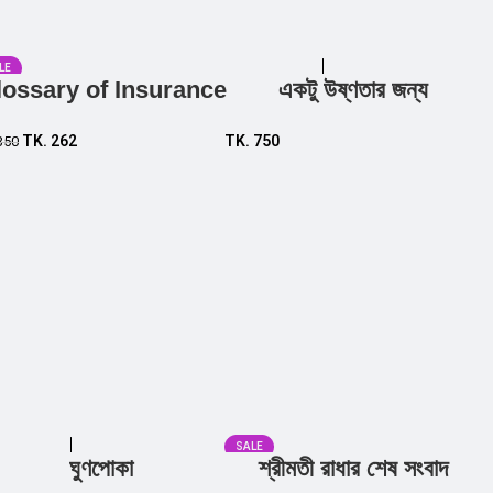
LE
lossary of Insurance
একটু উষ্ণতার জন্য
Add to cart
Add to cart
TK.
262
TK.
750
350
SALE
ঘুণপোকা
শ্রীমতী রাধার শেষ সংবাদ
Add to cart