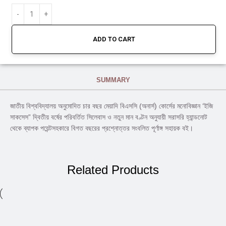
ADD TO CART
SUMMARY
জাতীয় বিশ্ববিদ্যালয় অনুমোদিত চার বছর মেয়াদি বিএসসি (অনার্স) কোর্সের মনোবিজ্ঞান ‘ইজি
সাকসেস” দ্বিতীয় বর্ষের পরিবর্তিত সিলেবাস ও নতুন মান বণ্টন অনুযায়ী সরাসরি হ্যান্ডনোট
থেকে ব্যাপক পয়েন্টসহকারে বিগত বছরের প্রশ্নোত্তর সংবলিত পূর্ণাঙ্গ সহায়ক বই।
Related Products