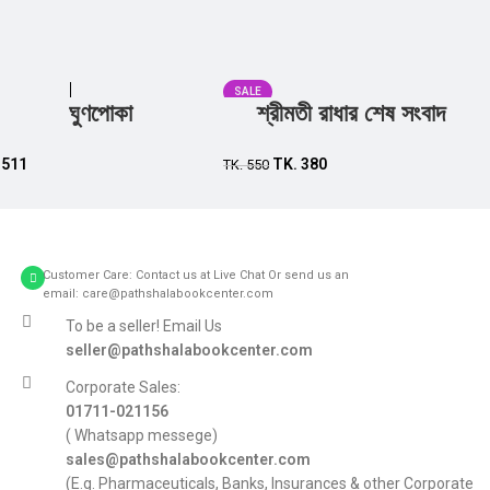
SALE
ঘুণপোকা
শ্রীমতী রাধার শেষ সংবাদ
Add to cart
Add to cart
.
511
TK.
380
TK.
550
Customer Care: Contact us at Live Chat Or send us an
email: care@pathshalabookcenter.com
To be a seller! Email Us
seller@pathshalabookcenter.com
Corporate Sales:
01711-021156
( Whatsapp messege)
sales@pathshalabookcenter.com
(E.g. Pharmaceuticals, Banks, Insurances & other Corporate