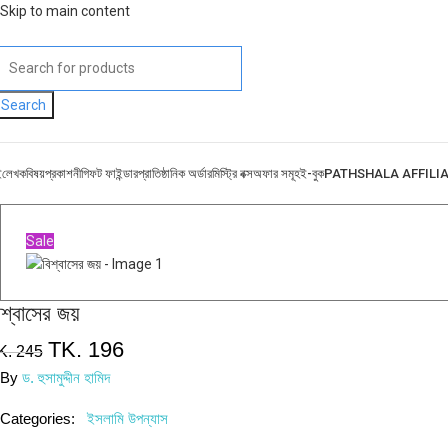
Skip to main content
Search
ই
লেখক
বিষয়
প্রকাশনী
গিফট ফাইন্ডার
প্রাতিষ্ঠানিক অর্ডার
মিস্ট্রি বক্স
অফার সমূহ
ই-বুক
PATHSHALA AFFILI
Sale
িশ্বাসের জয়
TK.
196
K.
245
By
ড. হুসামুদ্দীন হামিদ
Categories:
ইসলামি উপন্যাস