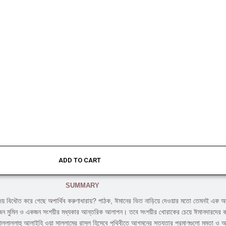
ADD TO CART
SUMMARY
িধৌত করে গেছে অপার্থিব করুণাধারায়? পাঠক, ঈমানের ভিত নাড়িয়ে দেওয়ার মতো তেমনই এক অভূতপ
কজন মুমিন ও একজন সংশয়ীর মধ্যকার আন্তরিক আলাপন। তবে সংশয়ীর খোরাকের চেয়ে ঈমানদারদের ক
ল্লাল্লাহু আলাইহি ওয়া সাল্লামের রাসুল হিসেবে পৃথিবীতে আগমনের সত্যতার প্রমাণগুলো মমতা ও