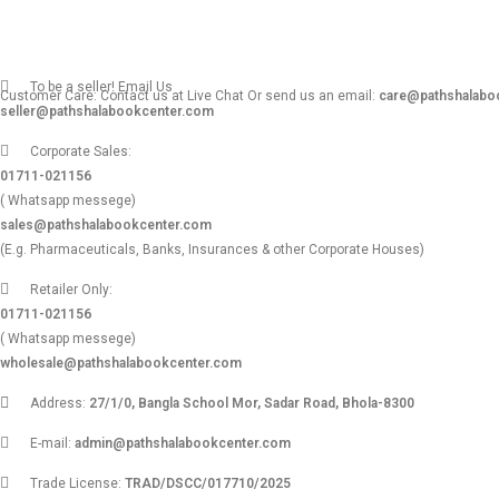
To be a seller! Email Us
Customer Care: Contact us at Live Chat Or send us an email:
care@pathshalabo
seller@pathshalabookcenter.com
Corporate Sales:
01711-021156
( Whatsapp messege)
sales@pathshalabookcenter.com
(E.g. Pharmaceuticals, Banks, Insurances & other Corporate Houses)
Retailer Only:
01711-021156
( Whatsapp messege)
wholesale@pathshalabookcenter.com
Address:
27/1/0, Bangla School Mor, Sadar Road, Bhola-8300
E-mail:
admin@pathshalabookcenter.com
Trade License:
TRAD/DSCC/017710/2025