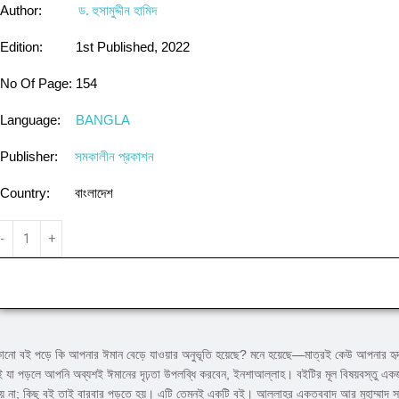
Author:
ড. হুসামুদ্দীন হামিদ
Edition:
1st Published, 2022
No Of Page:
154
Language:
BANGLA
Publisher:
সমকালীন প্রকাশন
Country:
বাংলাদেশ
োনো বই পড়ে কি আপনার ঈমান বেড়ে যাওয়ার অনুভূতি হয়েছে? মনে হয়েছে—মাত্রই কেউ আপনার হৃদয় ব
ই যা পড়লে আপনি অব্যশই ঈমানের দৃঢ়তা উপলব্ধি করবেন, ইনশাআল্লাহ। বইটির মূল বিষয়বস্তু এ
ায় না; কিছু বই তাই বারবার পড়তে হয়। এটি তেমনই একটি বই। আল্লাহর একত্ববাদ আর মুহাম্মাদ সা