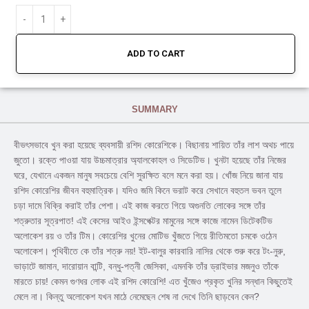
ADD TO CART
SUMMARY
বীভৎসভাবে খুন করা হয়েছে ব্যবসায়ী রশিদ কোরেশিকে। বিছানায় শায়িত তাঁর লাশ অথচ পায়ে
জুতো। রক্তে পাওয়া যায় উচ্চমাত্রার অ্যালকোহল ও সিডেটিভ। খুনটা হয়েছে তাঁর নিজের
ঘরে, যেখানে একজন মানুষ সবচেয়ে বেশি সুরক্ষিত বলে মনে করা হয়। খোঁজ নিয়ে জানা যায়
রশিদ কোরেশির জীবন বহুমাত্রিক। যদিও জমি কিনে ভরাট করে সেখানে বহুতল ভবন তুলে
চড়া দামে বিক্রি করাই তাঁর পেশা। এই কাজ করতে গিয়ে অগুনতি লোকের সঙ্গে তাঁর
শত্রুতার সূত্রপাত! এই কেসের আইও ইন্সপেক্টর মামুনের সঙ্গে কাজে নামেন ডিটেকটিভ
অলোকেশ রয় ও তাঁর টিম। কোরেশির খুনের মোটিভ খুঁজতে গিয়ে রীতিমতো চমকে ওঠেন
অলোকেশ। পৃথিবীতে কে তাঁর শত্রু নয়! ইট-বালুর কারবারি নাসির থেকে শুরু করে টং-নুরু,
ভাড়াটে জামান, দারোয়ান বান্টি, বন্ধু-পত্নী জেসিকা, এমনকি তাঁর ড্রাইভার মজনুও তাঁকে
মারতে চায়! কেমন গুণধর লোক এই রশিদ কোরেশি! এত খুঁজেও প্রকৃত খুনির সন্ধান কিছুতেই
মেলে না। কিন্তু অলোকেশ যখন মাঠে নেমেছেন শেষ না দেখে তিনি ছাড়বেন কেন?