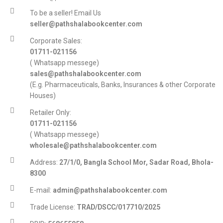
To be a seller! Email Us
seller@pathshalabookcenter.com
Corporate Sales:
01711-021156
( Whatsapp messege)
sales@pathshalabookcenter.com
(E.g. Pharmaceuticals, Banks, Insurances & other Corporate
Houses)
Retailer Only:
01711-021156
( Whatsapp messege)
wholesale@pathshalabookcenter.com
Address:
27/1/0, Bangla School Mor, Sadar Road, Bhola-
8300
E-mail:
admin@pathshalabookcenter.com
Trade License:
TRAD/DSCC/017710/2025