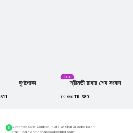
SALE
ঘুণপোকা
শ্রীমতী রাধার শেষ সংবাদ
Add to cart
Add to cart
.
511
TK.
380
TK.
550
Customer Care: Contact us at Live Chat Or send us an
email: care@pathshalabookcenter.com