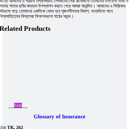
জন্যে আমাদের এ প্রয়াস বিশ্ববিখ্যাত লেখকদের সেরা রচনাগুলো তোমাদের উপযোগী ভাষা ও
পাতায় পাতায় ছবির মাধ্যমে উপস্থাপন করতে পেরে আমরা আনন্দিত। আমাদের এ সিরিজের
বইগুলো পড়ে তোমাদের একদিকে যেমন হবে সৃজনশীলতার বিকাশ, অন্যদিকে পাবে
বিশ্বসাহিত্যের বিশ্বসেরা ফিকশনগুলো পাঠের আনন্দ।
Related Products
Sale
Add to cart
Glossary of Insurance
Original
Current
TK.
262
350