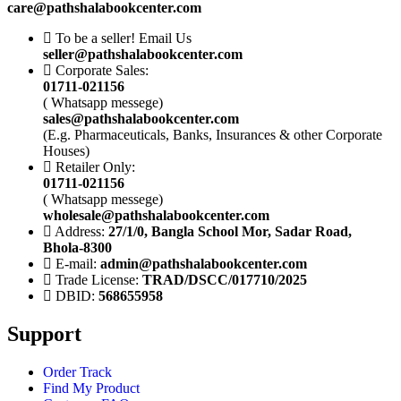
care@pathshalabookcenter.com
To be a seller! Email Us
seller@pathshalabookcenter.com
Corporate Sales:
01711-021156
( Whatsapp messege)
sales@pathshalabookcenter.com
(E.g. Pharmaceuticals, Banks, Insurances & other Corporate
Houses)
Retailer Only:
01711-021156
( Whatsapp messege)
wholesale@pathshalabookcenter.com
Address:
27/1/0, Bangla School Mor, Sadar Road,
Bhola-8300
E-mail:
admin@pathshalabookcenter.com
Trade License:
TRAD/DSCC/017710/2025
DBID:
568655958
Support
Order Track
Find My Product