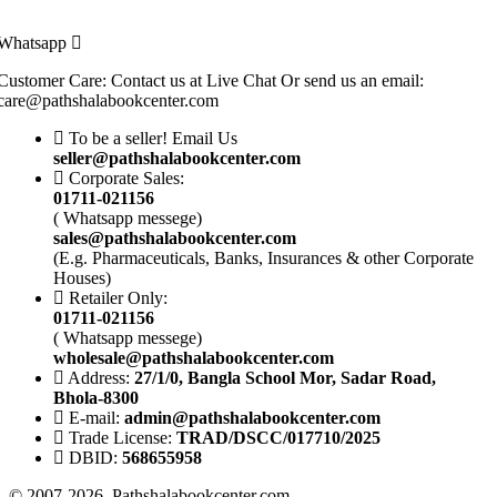
Whatsapp
Customer Care: Contact us at Live Chat Or send us an email:
care@pathshalabookcenter.com
To be a seller! Email Us
seller@pathshalabookcenter.com
Corporate Sales:
01711-021156
( Whatsapp messege)
sales@pathshalabookcenter.com
(E.g. Pharmaceuticals, Banks, Insurances & other Corporate
Houses)
Retailer Only:
01711-021156
( Whatsapp messege)
wholesale@pathshalabookcenter.com
Address:
27/1/0, Bangla School Mor, Sadar Road,
Bhola-8300
E-mail:
admin@pathshalabookcenter.com
Trade License:
TRAD/DSCC/017710/2025
DBID:
568655958
© 2007-2026 Pathshalabookcenter.com