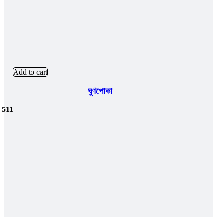
Add to cart
ঘুণপোকা
.
511