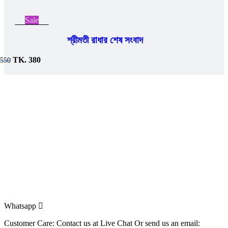
Sale
Add to cart
শ্রীমতী রাধার শেষ সংবাদ
Original
Current
TK.
380
550
price
price
was:
is:
TK.
TK.
550.
380.
Whatsapp
Customer Care: Contact us at Live Chat Or send us an email: