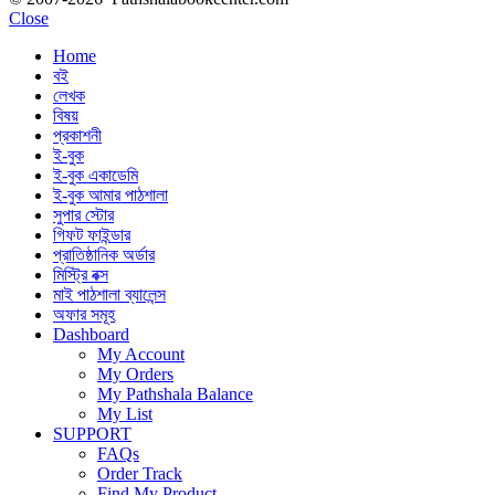
Close
Home
বই
লেখক
বিষয়
প্রকাশনী
ই-বুক
ই-বুক একাডেমি
ই-বুক আমার পাঠশালা
সুপার ‍স্টোর
গিফট ফাইন্ডার
প্রাতিষ্ঠানিক অর্ডার
মিস্ট্রি বক্স
মাই পাঠশালা ব্যালেন্স
অফার সমূহ
Dashboard
My Account
My Orders
My Pathshala Balance
My List
SUPPORT
FAQs
Order Track
Find My Product