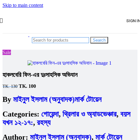
Skip to main content
SIGN I
Search
Sale
হাকলবেরি ফিন-এর দুঃসাহসিক অভিযান
Original
Current
TK.
100
TK.
130
price
price
was:
is:
By
মাইনুল ইসলাম (অনুবাদক)
মার্ক টোয়েন
TK.
TK.
130.
100.
Categories:
গোয়েন্দা
,
থ্রিলার ও অ্যাডভেঞ্চার
,
বয়স
যখন ১২-১৭:
,
রহস্য
Author:
মাইনুল ইসলাম (অনুবাদক)
,
মার্ক টোয়েন