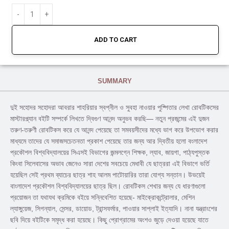
ADD TO CART
SUMMARY
দুই সহোদর সহোদরা আবরার শাহরিয়ার স্বপ্নীল ও সুবহা নাওয়ার পুষ্পিতার লেখা রোবটিকসের
মাস্টারপ্ল্যান বইটি সম্পর্কে লিখতে দ্বিগুণ আনন্দ অনুভব করছি— নতুন প্রজন্মের এই দুজন
তরুণ-তরুণী রোবটিকস করে যে আনন্দ পেয়েছে তা সমবয়সীদের মধ্যে ভাগ করে উপভোগ করার
মাধ্যমে তাদের যে সমাজসচেতনতা প্রকাশ পেয়েছে তার জন্য আর দ্বিতীয় হলো বংলাদেশ
প্রকৌশল বিশ্ববিদ্যালয়ের সিএসই বিভাগের জন্মলগ্নে শিক্ষক, ল্যাব, জায়গা, পাঠ্যপুস্তক
কিংবা সিলেবাসের অভাব জেনেও সারা দেশের সবচেয়ে মেধাবী যে ছাত্ররা এই বিভাগে ভর্তি
হয়েছিল সেই প্রথম ব্যাচের ছাত্র শাহ আলম পাটোয়ারির তারা যোগ্য সন্তান। উভয়েই
বাংলাদেশ প্রকৌশল বিশ্ববিদ্যালয়ের ছাত্র ছিল। রোবটিকস শেখার জন্য যে ধারণাগুলো
প্রয়োজন তা যথাযথ ক্রমিকে বইয়ে সন্নিবেশিত হয়েছে- মাইক্রোকন্ট্রোলার, মেশিন
ল্যাঙ্গুয়েজ, সিগন্যাল, সেন্সর, ডায়োড, ট্রান্সফর্মার, পাওয়ার সাপ্লাই ইত্যাদি। নানা যন্ত্রাংশের
ছবি দিয়ে বইটিকে সমৃদ্ধ করা হয়েছে। কিছু প্রোগ্রামের অংশও জুড়ে দেওয়া হয়েছে যাতে