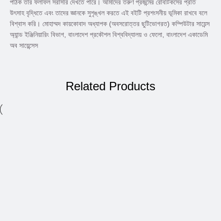
পাঠক তার ফলাফল সরাসরি দেখতে পারে। আমাদের তরুণ প্রজন্মের রোবটিকসের প্রতি
উৎসাহ বৃদ্ধিতে এবং তাদের জ্ঞানকে সুশৃঙ্খল করতে এই বইটি প্রশংসনীয় ভূমিকা রাখবে বলে
বিশ্বাস করি। মোহাম্মদ কায়কোবাদ অধ্যাপক (অবসরোত্তর ছুটিভোগরত) কম্পিউটার সায়েন্স
অ্যান্ড ইঞ্জিনিয়ারিং বিভাগ, বাংলাদেশ প্রকৌশল বিশ্ববিদ্যালয় ও ফেলো, বাংলাদেশ একাডেমি
অব সায়েন্সেস
Related Products