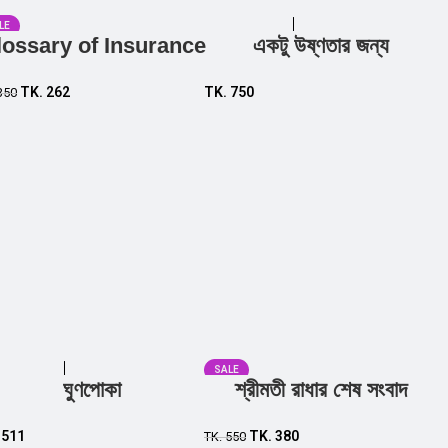
LE
lossary of Insurance
একটু উষ্ণতার জন্য
Add to cart
Add to cart
TK.
262
TK.
750
350
SALE
ঘুণপোকা
শ্রীমতী রাধার শেষ সংবাদ
Add to cart
Add to cart
.
511
TK.
380
TK.
550