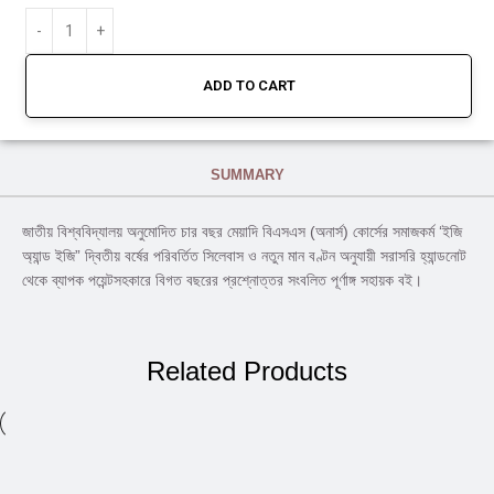
ADD TO CART
SUMMARY
জাতীয় বিশ্ববিদ্যালয় অনুমোদিত চার বছর মেয়াদি বিএসএস (অনার্স) কোর্সের সমাজকর্ম ‘ইজি
অ্যান্ড ইজি” দ্বিতীয় বর্ষের পরিবর্তিত সিলেবাস ও নতুন মান বণ্টন অনুযায়ী সরাসরি হ্যান্ডনোট
থেকে ব্যাপক পয়েন্টসহকারে বিগত বছরের প্রশ্নোত্তর সংবলিত পূর্ণাঙ্গ সহায়ক বই।
Related Products