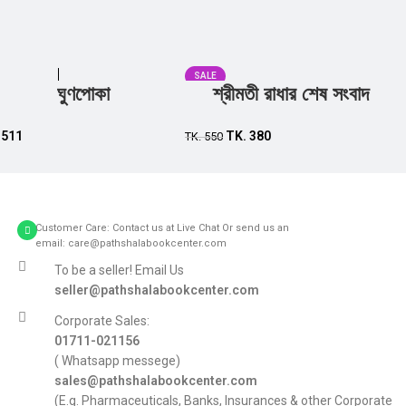
SALE
ঘুণপোকা
শ্রীমতী রাধার শেষ সংবাদ
Add to cart
Add to cart
.
511
TK.
380
TK.
550
Customer Care: Contact us at Live Chat Or send us an
email: care@pathshalabookcenter.com
To be a seller! Email Us
seller@pathshalabookcenter.com
Corporate Sales:
01711-021156
( Whatsapp messege)
sales@pathshalabookcenter.com
(E.g. Pharmaceuticals, Banks, Insurances & other Corporate