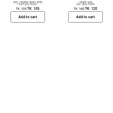
গুবলু গোয়েন্দার পায়েল রহস্য
গোয়েন্দা গুবলু
অরুণ কুমার বিশ্বাস
অরুণ কুমার বিশ্বাস
TK.
105
TK.
120
TK.
135
TK.
160
Add to cart
Add to cart