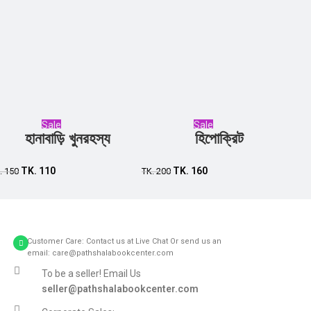
Sale
Sale
হানাবাড়ি খুনরহস্য
হিপোক্রিট
Add to cart
Add to cart
TK.
110
TK.
160
.
150
TK.
200
Customer Care: Contact us at Live Chat Or send us an
email: care@pathshalabookcenter.com
To be a seller! Email Us
seller@pathshalabookcenter.com