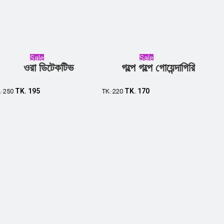
Sale
Sale
ওরা ডিটেকটিভ
গল্পে গল্পে গোয়েন্দাগিরি
Add to cart
Add to cart
TK.
195
TK.
170
.
250
TK.
220