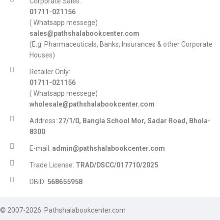
Corporate Sales:
01711-021156
( Whatsapp messege)
sales@pathshalabookcenter.com
(E.g. Pharmaceuticals, Banks, Insurances & other Corporate
Houses)
Retailer Only:
01711-021156
( Whatsapp messege)
wholesale@pathshalabookcenter.com
Address:
27/1/0, Bangla School Mor, Sadar Road, Bhola-
8300
E-mail:
admin@pathshalabookcenter.com
Trade License:
TRAD/DSCC/017710/2025
DBID:
568655958
© 2007-2026 Pathshalabookcenter.com