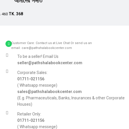
আমাদের সঙ্গীত
Add to cart
TK.
368
.
460
Customer Care: Contact us at Live Chat Or send us an
email: care@pathshalabookcenter.com
To be a seller! Email Us
seller@pathshalabookcenter.com
Corporate Sales:
01711-021156
( Whatsapp messege)
sales@pathshalabookcenter.com
(E.g. Pharmaceuticals, Banks, Insurances & other Corporate
Houses)
Retailer Only:
01711-021156
( Whatsapp messege)