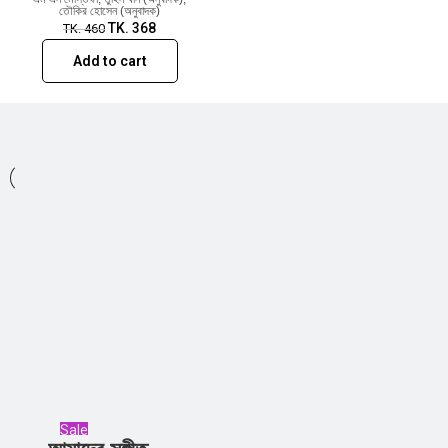
তৌকির হোসেন (অনুবাদক)
TK.
368
TK.
460
Add to cart
Sale