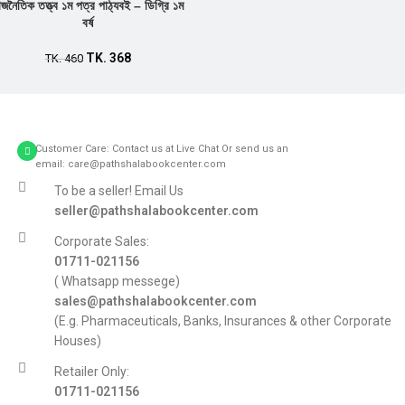
াজনৈতিক তত্ত্ব ১ম পত্র পাঠ্যবই – ডিগ্রি ১ম
বর্ষ
TK.
368
TK.
460
Customer Care: Contact us at Live Chat Or send us an
email: care@pathshalabookcenter.com
To be a seller! Email Us
seller@pathshalabookcenter.com
Corporate Sales:
01711-021156
( Whatsapp messege)
sales@pathshalabookcenter.com
(E.g. Pharmaceuticals, Banks, Insurances & other Corporate
Houses)
Retailer Only:
01711-021156