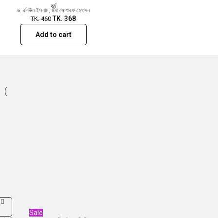
বর্ষ
ড. রবিউল ইসলাম
,
মীর মোশারফ হোসেন
TK.
368
TK.
460
Add to cart
Sale