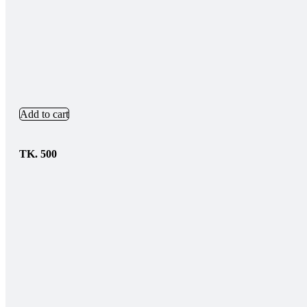
Add to cart
TK.
500