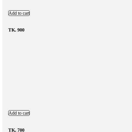
Add to cart
TK.
900
Add to cart
TK.
700