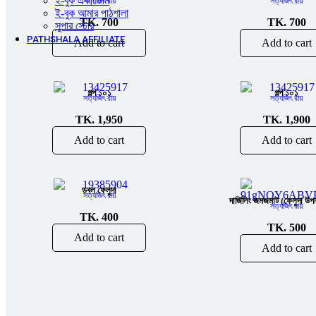
ই-বুক একাডেমি
সত্যজিৎ রায়
সত্যজিৎ রায়
ই-বুক আমার পাঠশালা
TK.
700
TK.
700
সুপার ‍স্টোর
PATHSHALA AFFILIATE
Add to cart
Add to cart
গল্প ১০১
গল্প ১০১
সত্যজিৎ রায়
সত্যজিৎ রায়
TK.
1,950
TK.
1,900
Add to cart
Add to cart
ডবল ফেলুদা
সত্যজিৎ রায়
দার্জিলিং জমজমাট (ফেলুদা উপ
সত্যজিৎ রায়
TK.
400
TK.
500
Add to cart
Add to cart