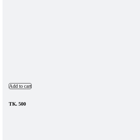
Add to cart
TK.
500