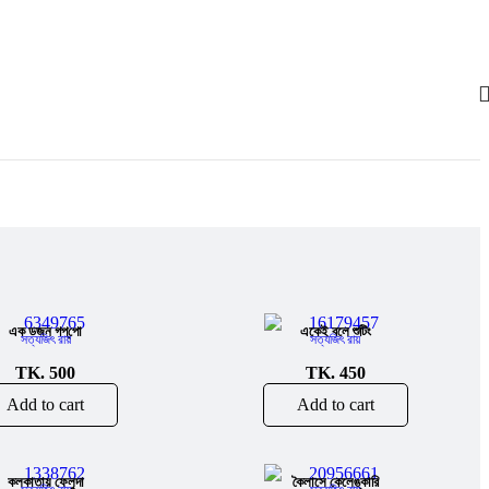
এক ডজন গপ্‌পো
একেই বলে শুটিং
সত্যজিৎ রায়
সত্যজিৎ রায়
TK.
500
TK.
450
Add to cart
Add to cart
কলকাতায় ফেলুদা
কৈলাসে কেলেঙ্কারি