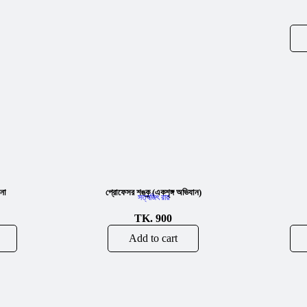
ানা
প্রোফেসর শঙ্কু (একশৃঙ্গ অভিযান)
সত্যজিৎ রায়
TK.
900
Add to cart