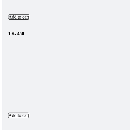
Add to cart
TK.
450
Add to cart