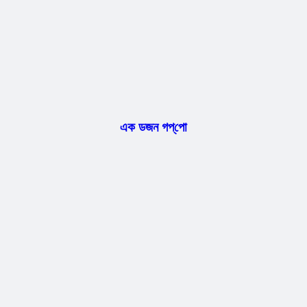
এক ডজন গপ্‌পো