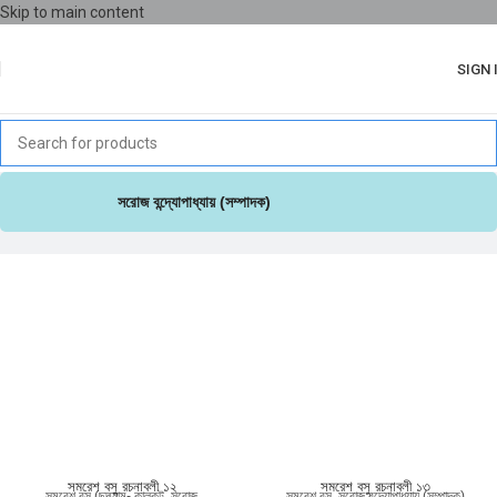
Skip to main content
SIGN 
সরোজ বন্দ্যোপাধ্যায় (সম্পাদক)
সমরেশ বসু রচনাবলী ১২
সমরেশ বসু রচনাবলী ১৩
সমরেশ বসু (ছদ্মনাম- কালকূট
,
সরোজ
সমরেশ বসু
,
সরোজ বন্দ্যোপাধ্যায় (সম্পাদক)